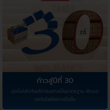
ก้าวสู่ปีที่ 30
มุ่งมั่นใส่ใจในบริการอย่างเป็นมาตรฐาน พัฒนา
เทคโนโลยีอย่างยั่งยืน