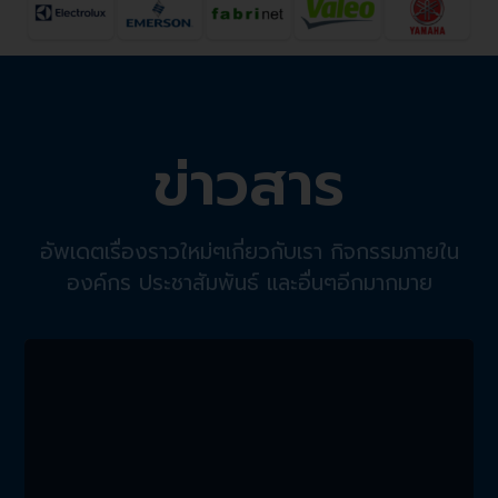
ข่าวสาร
อัพเดตเรื่องราวใหม่ๆเกี่ยวกับเรา กิจกรรมภายใน
องค์กร ประชาสัมพันธ์ และอื่นๆอีกมากมาย