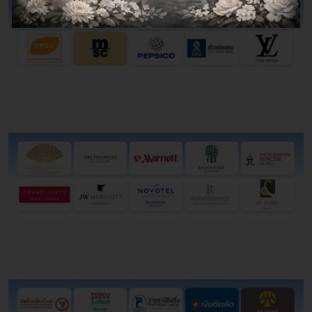
โรงแรม
สถาบันการเงิน