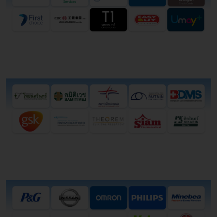
สุขภาพ
อุตสาหกรรม