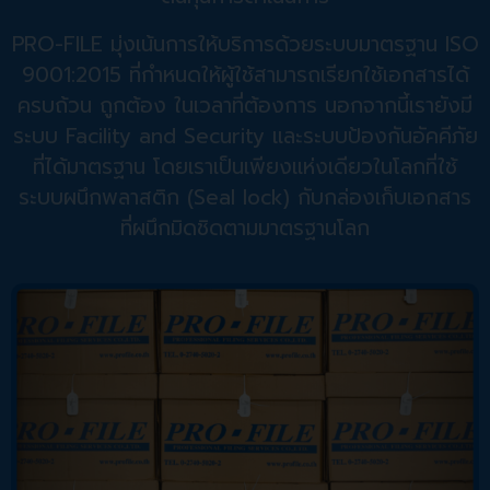
PRO-FILE มุ่งเน้นการให้บริการด้วยระบบมาตรฐาน ISO
9001:2015 ที่กำหนดให้ผู้ใช้สามารถเรียกใช้เอกสารได้
ครบถ้วน ถูกต้อง ในเวลาที่ต้องการ นอกจากนี้เรายังมี
ระบบ Facility and Security และระบบป้องกันอัคคีภัย
ที่ได้มาตรฐาน โดยเราเป็นเพียงแห่งเดียวในโลกที่ใช้
ระบบผนึกพลาสติก (Seal lock) กับกล่องเก็บเอกสาร
ที่ผนึกมิดชิดตามมาตรฐานโลก