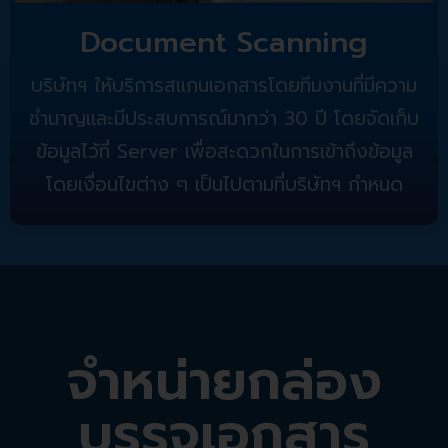
Document Scanning
บริษัทฯ ให้บริการสแกนเอกสารโดยทีมงานที่มีความ
ชำนาญและมีประสบการณ์มากว่า 30 ปี โดยจัดเก็บ
ข้อมูลไว้ที่ Server เพื่อสะดวกในการเข้าถึงข้อมูล
โดยเงื่อนไขต่าง ๆ เป็นไปตามที่บริษัทฯ กำหนด
จำหน่ายกล่อง
บรรจุเอกสาร