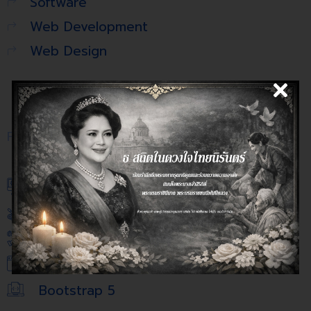
Software
Web Development
Web Design
Front End
Vue Js
React JS
jQuery Plugin
CSS Style
Bootstrap 5