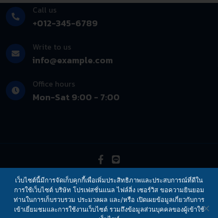
Call us
+012-345-6789
Write to us
info@example.com
Office hours
Mon-Sat 9:00 - 7:00
© Professional Filing Service Co., Ltd. 2019 Revision. All
เว็บไซต์นี้มีการจัดเก็บคุกกี้เพื่อเพิ่มประสิทธิภาพและประสบการณ์ที่ดีใน
การใช้เว็บไซต์ บริษัท โปรเฟสชั่นแนล ไฟล์ลิ่ง เซอร์วิส ขอความยินยอม
right reserved
ท่านในการเก็บรวบรวม ประมวลผล และ/หรือ เปิดเผยข้อมูลเกี่ยวกับการ
เข้าเยี่ยมชมและการใช้งานเว็บไซต์ รวมถึงข้อมูลส่วนบุคคลของผู้เข้าใช้