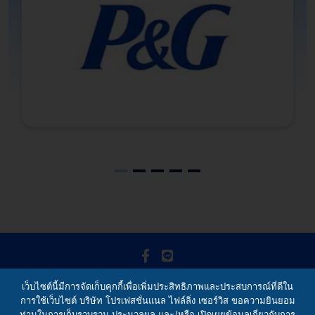
© Professional Filing Service Co., Ltd. 2019 Revision. All
เว็บไซต์นี้มีการจัดเก็บคุกกี้เพื่อเพิ่มประสิทธิภาพและประสบการณ์ที่ดีใน
การใช้เว็บไซต์ บริษัท โปรเฟสชั่นแนล ไฟล์ลิ่ง เซอร์วิส ขอความยินยอม
right reserved
ท่านในการเก็บรวบรวม ประมวลผล และ/หรือ เปิดเผยข้อมูลเกี่ยวกับการ