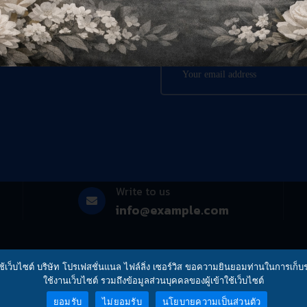
IT resources
Write to us
info@example.com
การใช้เว็บไซต์ บริษัท โปรเฟสชั่นแนล ไฟล์ลิ่ง เซอร์วิส ขอความยินยอมท่านในการเ
ใช้งานเว็บไซต์ รวมถึงข้อมูลส่วนบุคคลของผู้เข้าใช้เว็บไซต์
© Professional Filing Servi
ยอมรับ
ไม่ยอมรับ
นโยบายความเป็นส่วนตัว